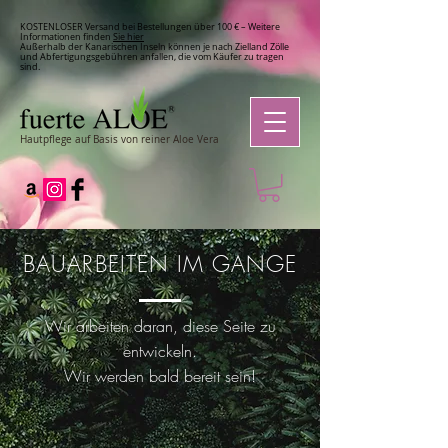
KOSTENLOSER Versand bei Bestellungen über 100 € – Weitere
Informationen finden
Sie hier
Außerhalb der Kanarischen Inseln können je nach Zielland Zölle
und Abfertigungsgebühren anfallen, die vom Käufer zu tragen
sind.
Hautpflege auf Basis von reiner Aloe Vera
BAUARBEITEN IM GANGE
Wir arbeiten daran, diese Seite zu
entwickeln.
Wir werden bald bereit sein!