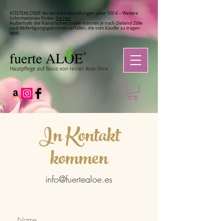
KOSTENLOSER Versand bei Bestellungen über 100 € – Weitere
Informationen finden
Sie hier
Außerhalb der Kanarischen Inseln können je nach Zielland Zölle
und Abfertigungsgebühren anfallen, die vom Käufer zu tragen
sind.
Hautpflege auf Basis von reiner Aloe Vera
In Kontakt
kommen
info@fuertealoe.es